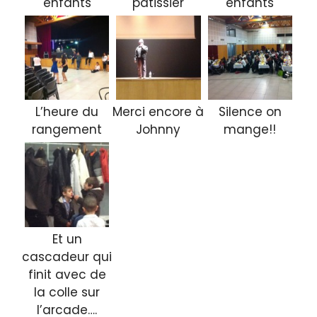
enfants
patissier
enfants
L’heure du
Merci encore à
Silence on
rangement
Johnny
mange!!
Et un
cascadeur qui
finit avec de
la colle sur
l’arcade….