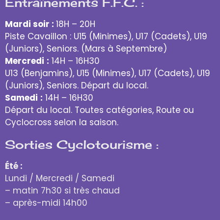
Entraînements F.F.C. :
Mardi soir :
18H – 20H
Piste Cavaillon : U15 (Minimes), U17 (Cadets), U19
(Juniors), Seniors. (Mars à Septembre)
Mercredi
:
14H – 16H30
U13 (Benjamins), U15 (Minimes), U17 (Cadets), U19
(Juniors), Seniors. Départ du local.
Samedi
:
14H – 16H30
Départ du local. Toutes catégories, Route ou
Cyclocross selon la saison.
Sorties Cyclotourisme :
Été :
Lundi / Mercredi / Samedi
– matin 7h30 si très chaud
– après-midi 14h00