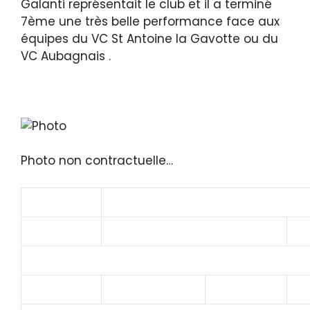
Galanti représentait le club et il a terminé
7ème une très belle performance face aux
équipes du VC St Antoine la Gavotte ou du
VC Aubagnais .
Photo non contractuelle…
COURSE
Gd Prix ISTRES RASSUEN Trophée 
CATEGORIE
CADETS
PA
SUPPORT DU CHAMPIONNAT DES BOUCHES DU
Place
NOM
PRENOM
AS