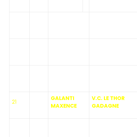
SIKORZINSKI
18
M.SANTE CYCLIS
ALEXANDRE
LABORIE
AVENIR CYCLISTE
19
AURELIEN
ROGNONAS
VANEL
20
VELO CLUB APT
THOMAS
GALANTI
V.C. LE THOR
21
MAXENCE
GADAGNE
BECHERAS
S.C. BOURG LES
22
Gautier
VALENCE