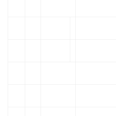
7
FABIEN
CLUB BMX
CLERC
V.C.LA POMME
8
JORIS
MARSEILLE
BLACHE
U.C. MONTMEYR
9
Florian
VALENCE
LAHOUAZI
V.C.LA POMME
10
SALAH
MARSEILLE
TOLMAU
VC SAINT
11
VINCENT
ANTOINE/GAVOT
PIPITONE
V.C.LA POMME
12