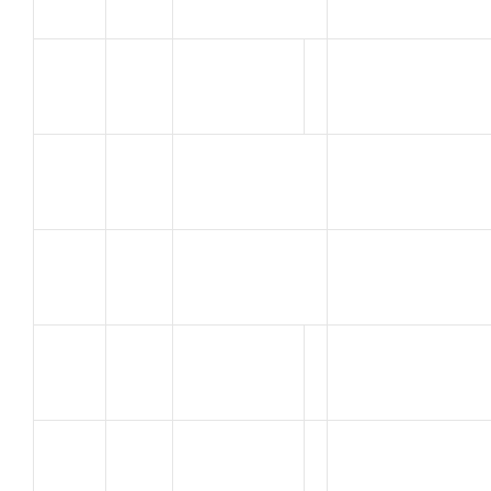
LE TENO
SJVC
47
Didier
MONTELIMAR
IGORA
48
A C ORANGE
Sebastien
CLOPIN
UC Saint
49
Dominique
Saturnin
GOUBET
UC Saint
50
Gilles
Saturnin
UC Saint
51
jean Léon
Saturnin