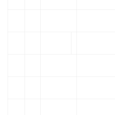
CERVERA
V.C.LA POMME
27
FLORIAN
MARSEILLE
BERTHON
SJVC
28
Cyril
MONTELIMAR
VILLARD
V.S. ROMANAIS
29
Jacques
PEAGEOIS
BELPERIN
30
A C ORANGE
Grégory
VINCENS
TEAM ATC 26
31
Nicolas
DONZERE