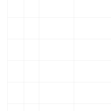
ROBERT
67
U.C. AVIGNON
JEAN MICHEL
DARROSIERS
ISTRES SPORTS
68
FABIEN
CYCL
RIMOUX
SJVC
69
Aurelien
MONTELIMAR
PHILIBERT
70
VELO CLUB APT
JEROME
SOUQUES
71
U.C SORGUES
JEROME
CHARRIER