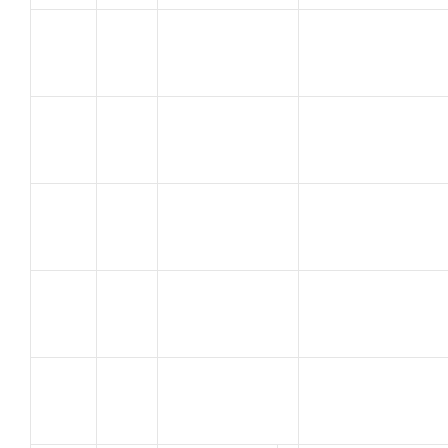
GALLES JEAN
57
GRINTA TEAM
PAUL
MIONE
58
A C ORANGE
Stephane
MIRRA
59
U.C SORGUES
NICOLAS
OLLIER JEAN
60
U.C. AVIGNON
MARC
GUICHARDAZ
TEAM ATC 26
61
Cyril
DONZERE