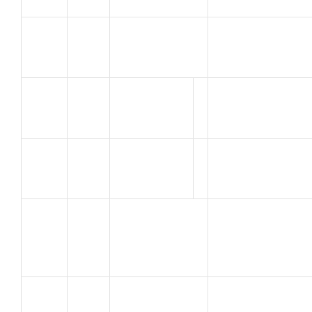
ALMERAS
32
UC SORGUES
Jean-Marc
BESSON
V.S. ROMANAIS
33
Nicolas
PEAGEOIS
VEZIAN
TEAM ATC 26
34
Bruno
DONZERE
MARTIGUES
BOUROUINA
35
SPORT
FOUAD
CYCLISME
CHAUMARD
ASPH
36
DAVID
MONTPELLIER