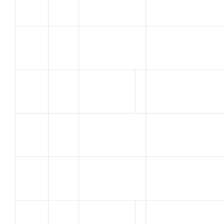
FLORENT
MARSEILLE
BOULENGER
13
A C ORANGE
Aymeric
DIAS
V.C.LA POMME
14
JULIEN
MARSEILLE
PELLEGRIN
VELO ROC
15
Rémis
CAVAILLON
RINALDI
V.C.LA POMME
16
GAETAN
MARSEILLE
AUBERT
AVC AIX EN
17
Louis
PROVENCE