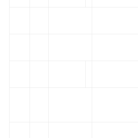
TAILLEZ
TEAM ATC 26
42
STEPHANE
DONZERE
SAUVADON
SJVC
43
QUENTIN
MONTELIMAR
MULOT
44
A.C. BOLLENE
Jerome
AUBERY
45
JEAN
E.S. CAVAILLON
FRANCOIS
KOSEK
46
ECSL ROGNES
SEBASTIEN