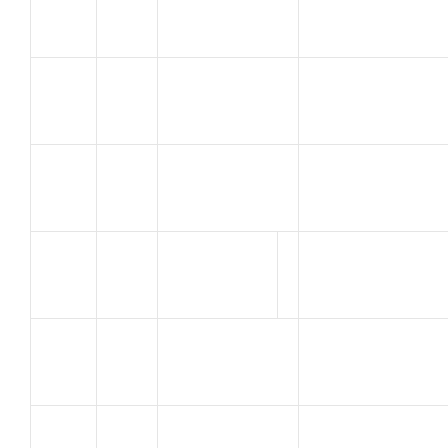
72
U.C SORGUES
MICKAEL
ROBERT
C.V.C.
73
DIDIER
MONTFAVET
ROBERT
74
A C ORANGE
Guillaume
LE GALL
75
A C ORANGE
Julien
BIDON
C.V.C.
76
ANTHONY
MONTFAVET
VOLBRECHT
LE LAS TOULON
77