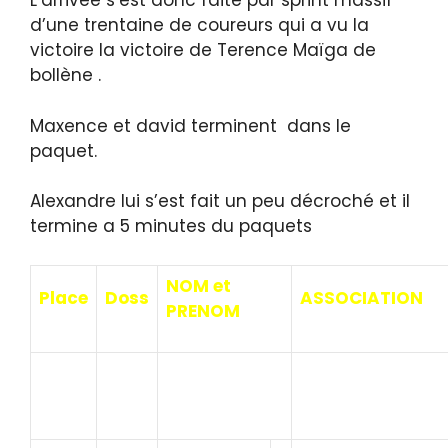
L’arrivée s’est donc faite par sprint massif
d’une trentaine de coureurs qui a vu la
victoire la victoire de Terence Maïga de
bollène .
Maxence et david terminent dans le
paquet.
Alexandre lui s’est fait un peu décroché et il
termine a 5 minutes du paquets
NOM et
Place
Doss
ASSOCIATION
PRENOM
MAIGA
1
A.C. BOLLENE
TERENCE