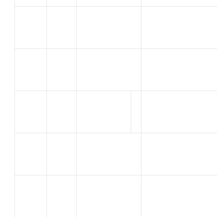
ESTEOULE
U.C.
28
Antoine
ALBENASSIENNE
DI PRIMA
29
A.C. BOLLENE
CYPRIEN
RODIER
U.C.
30
Bastien
ALBENASSIENNE
BIDON
V.C. LE THOR
31
ALEXANDRE
GADAGNE
GIUDICELLI
32
C.V.C. MONTFAV
THOMAS