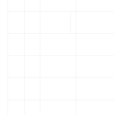
Dany
CYCLISME
COMBE
V.C.
78
Jocelyn
PIERRELATTE
GINHOUX
79
A C ORANGE
Thibaut
BRASSEUR
PS Camions
80
Nicolas
Valentine
MUNIAN
PS Camions
81
Laurent
Valentine
DUSSOL
C.V.C.
82
ANTHONY
MONTFAVET