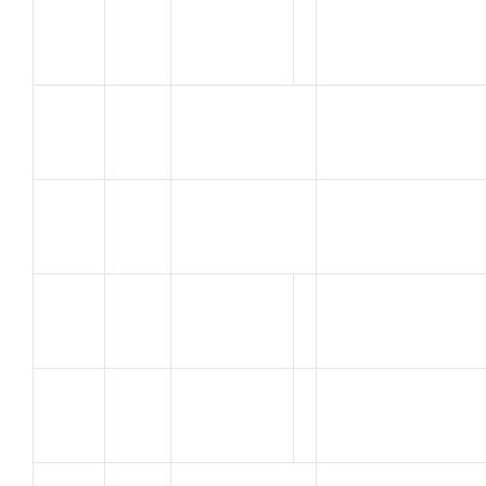
JEAN
U.C. MONTMEYR
2
Anatole
VALENCE
HOTOT
3
A C ORANGE
Clement
MARGUIER
4
C.V.C. MONTFAV
BASTIEN
CHIZAT
S.C. BOURG LES
5
Mathis
VALENCE
PAILLER
6
SJVC MONTELIM
Yoann
ARELLANO
VITROLLES VELO