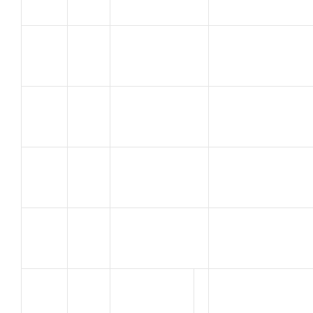
OLIVEIRA
SJVC
37
Thierry
MONTELIMAR
ROCHE
C.C.M. ETANG
38
CHRISTIAN
DE BERRE
CARTAL
TEAM ATC 26
39
Richard
DONZERE
DERIEN
40
A.C. BOLLENE
STEPHANE
VIEUX
CCM Etang de
41
Daniel
Berre