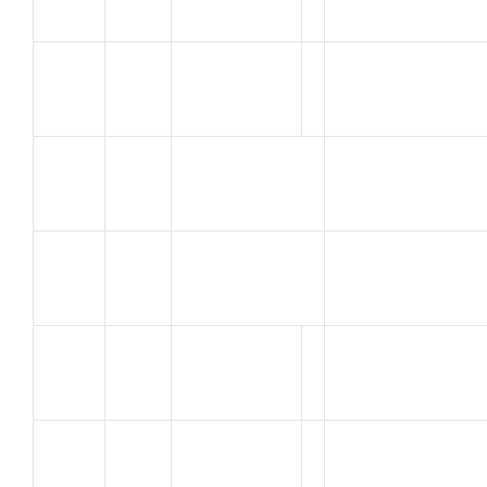
jean
UC Saint
17
Rodolphe
Saturnin
JUAN
VELO CLUB LES
18
FREDERIC
ANGLES
TERAGNOLI
V. T. T. DU
19
BRUNO
GARLABAN
VIX
20
A C ORANGE
Romain
PANKOW
C.V.C.
21
LOIC
MONTFAVET