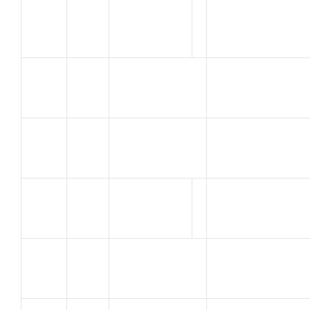
ALIX
62
A C ORANGE
Jacky
BONZI
63
U.C SORGUES
ALEXANDRE
MOLIERE
V.C.
64
Jonathan
PIERRELATTE
BOLE
65
UC SORGUES
Jeremy
LIMOUSIN
VELO CLUB
66
MICHEL
VALREAS