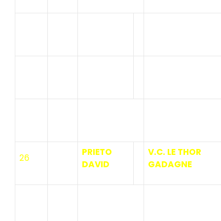
MACIA
V.C.LA POMME
23
CYRIL
MARSEILLE
MALCLES
U.C.
24
Paul
ALBENASSIENNE
DESPEYSSES
U.C. MONTMEYR
25
Romain
VALENCE
PRIETO
V.C. LE THOR
26
DAVID
GADAGNE
ESQUER
27
A.C. BOLLENE
VICTOR