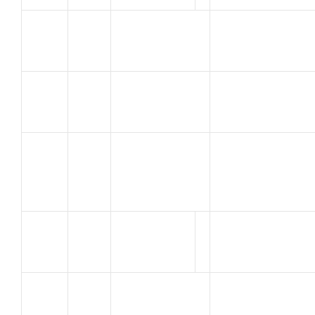
NICOLAS
7
U.C. AVIGNON
HERVE
BROSSET
C.C.M. ETANG
8
BENOIT
DE BERRE
AVENIR
LABORIE
9
CYCLISTE
FREDERIC
ROGNONAS
FARAMA
VELO CLUB
10
Benoit
AUXERROIS
REGGIANI
UC Saint
11
Frédéric
Saturnin