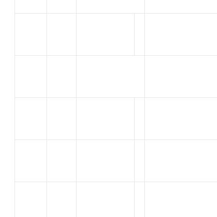
CZARNEKI
C.V.C.
2
Loic
MONTFAVET
BONHOMME
3
U.C. AVIGNON
FREDERIC
PONCE
4
U.C. AVIGNON
CYRIL
MELLET
GUIDON D’OR
5
Florian
TARASCONNAIS
RUBIO
6
UC SORGUES
José