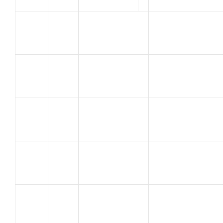
DOBBELAERE
ISTRES SPORTS
52
Franck
CYCL
MACIA
LE LAS TOULON
53
FRANCK
CYCLISME
BROCHENY
VELO CLUB
54
EDOUARD
VALREAS
BALLATORE
Vélo Club
55
Johan
Gombertois
BOUCARD
SJVC
56
FREDERIC
MONTELIMAR