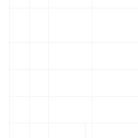
BOVO
VELO CLUB
12
BIANTO
VALREAS
NICOLAS
GERVASIO
13
U.C SORGUES
ROCKI
BORTHIEWIEZ
SJVC
14
Jonathan
MONTELIMAR
TAILLEZ
TEAM ATC 26
15
LAURENT
DONZERE
ZURFLUH
SJVC
16
Ugo
MONTELIMAR