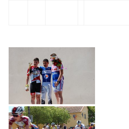
BERTHON
33
SJVC MONTELIM
Loris