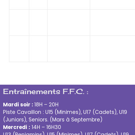
BERTRAND
C.V.C.
83
CHRISTOPHER
MONTFAVET
KUSTER
SJVC
84
Gwendolyne
MONTELIMAR
Entraînements F.F.C. :
Mardi soir :
18H – 20H
Piste Cavaillon : U15 (Minimes), U17 (Cadets), U19
(Juniors), Seniors. (Mars à Septembre)
Mercredi
:
14H – 16H30
U13 (Benjamins), U15 (Minimes), U17 (Cadets), U19