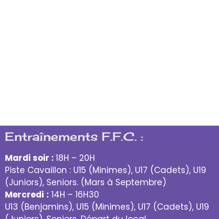
descente pour rejoindre Villes sur Auzon et
un retour direct sur Mazan pour arriver à
la Cave à 11H45 avec 100kms au
compteur,4H30 de vélo,1600m de dénivelé
+ à une moyenne roulée de 22.5kms/h.
Apéritif de clôture offert et retour sur
Gadagne en vélo pour les courageux et au
total 153 Kms parcourus pour eux.
Entraînements F.F.C. :
Mardi soir :
18H – 20H
Piste Cavaillon : U15 (Minimes), U17 (Cadets), U19
(Juniors), Seniors. (Mars à Septembre)
Mercredi
:
14H – 16H30
U13 (Benjamins), U15 (Minimes), U17 (Cadets), U19