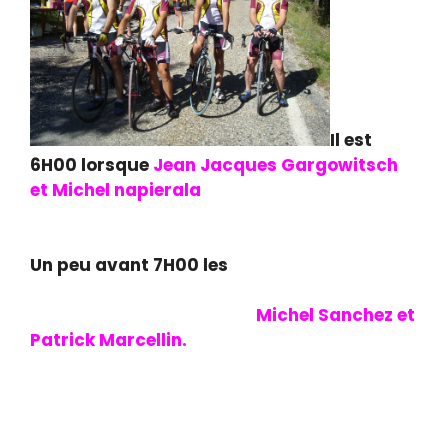
Il est
6H00 lorsque
Jean Jacques Gargowitsch
et Michel napierala
se mettent en selle pour
se rendre à cette
édition de Mazan
Un peu avant 7H00 les
voilà à la cave
Canterperdrix lieu d’accueil de la
randonnée,ils retrouvent
M
ichel Sanchez et
Patrick Marcellin.
Après la prise du petit
café tradionnel il sera 7H15 lorsqu’ils
prendront la direction de Malemort
accompagné de nouveau de Christian
Boultareau un habitant du Thor. les voilà