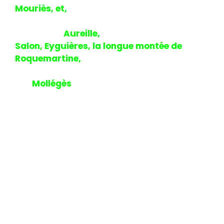
Mouriès, et,
à la sortie du village le 2éme
ravitaillement après un peu plus de 50Kms.
Virage sur
Aureille,
la grande route de
Salon, Eyguières, la longue montée de
Roquemartine,
descente sur Eygalières qu’
on laissera sur la droite pour rentrer
sur
Mollégès
avec 90 kms au
compteur,3H30 de vélo à près de 26kms/h
avec 962m de dénivelé positif un peu avant
11H00. Parcours ludique dans les Alpilles
mais sans surprises sur des routes
connues et pas de grosses difficultés.
Clôture par un pot offert par le club mais
nous n’attendrons pas l’apéritif
traditionnel et la remise des coupes et
nous reprendrons notre vélo pour un retour
sur Gadagne à 12h00 et 127 kms au
compteur avec un fort mistral de face.