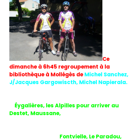
Ce
dimanche à 6h45 regroupement à la
bibliothèque à Mollégès de
Michel Sanchez,
J/Jacques Gargowiscth, Michel Napierala.
Dès 7H00 ils prennent la direction
d’
Éygalières, les Alpilles pour arriver au
Destet, Maussane,
route de L’Aqueduc
pour arriver juste avant le Moulin
d’Alphonse Daudet pour le ravitaillement.
Puis descente sur
Fontvielle, Le Paradou,