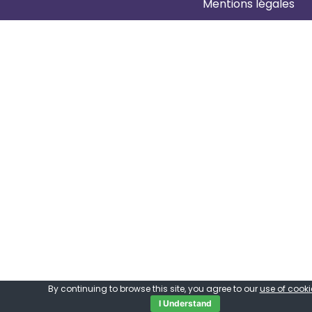
Mentions légales
By continuing to browse this site, you agree to our
use of cooki
I Understand