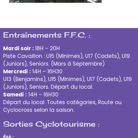
1 porte
bidon voir 2 portes bidon sont utiles!!!
Entraînements F.F.C. :
Mardi soir :
18H – 20H
Piste Cavaillon : U15 (Minimes), U17 (Cadets), U19
(Juniors), Seniors. (Mars à Septembre)
Mercredi
:
14H – 16H30
U13 (Benjamins), U15 (Minimes), U17 (Cadets), U19
(Juniors), Seniors. Départ du local.
Samedi
:
14H – 16H30
Départ du local. Toutes catégories, Route ou
Cyclocross selon la saison.
Sorties Cyclotourisme :
Été :