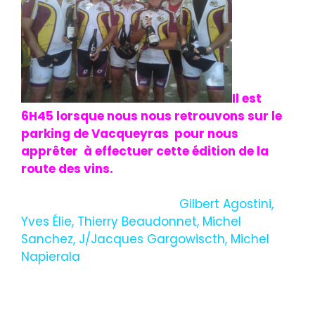
Il est
6H45 lorsque nous nous retrouvons sur le
parking de Vacqueyras pour nous
apprêter à effectuer cette édition de la
route des vins.
Inscription, café et à 7h10
Gilbert Agostini,
Yves Élie, Thierry Beaudonnet, Michel
Sanchez, J/Jacques Gargowiscth, Michel
Napierala
prennent la dierction des
Garrigues, Violès, ,Rasteau,Cairanne et la
1ère difficulté le passage du col du Débat à
251m. descente sur St Roman de