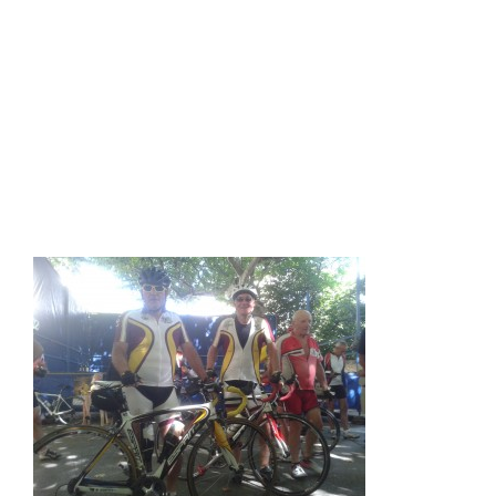
point de départ le beau village de
Vacqueyras avec 103kms au compteur en
3H57 à 26kms/h roulé et 1024m de dénivelé
positif. Il est près de 12H00 et nous sommes
récompensés par le pot de l’amitié et une
bonne bouteille des viticulteurs locaux,
une belle matinée entre Vaucluse et pays
drômois. Yves a trouvé la bonne idée pour
ramener ses trophées,