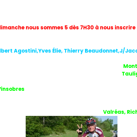
dimanche nous sommes 5 dès 7H30 à nous inscrire
lbert Agostini,Yves Élie, Thierry Beaudonnet,J/Ja
ompagné de Christian Boultareau (6 au total), pu
Grignan le lieu dit la Tuillière et le Domaine de
Mont
on rapide nous reprenons notre parcours pour
Tauli
tournerons Valréas mais Christian n’étant pas en c
Vinsobres
à travers vignes pour faire la vraie diff
se état avec près de 20% par endroits malheureus
 sur chacune de ses roues. Il sera obligé d’attendr
4 maintenant que nous reviendrons sur
Valréas, Ri