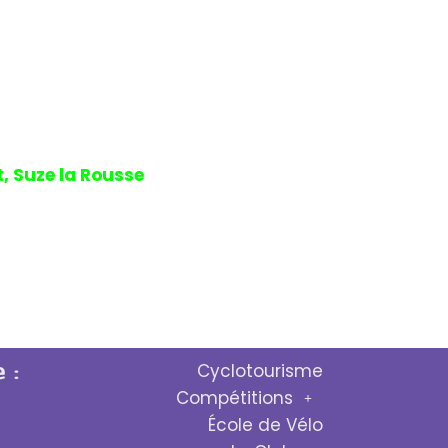
ur vers notre point de départ se fera
, Suze la Rousse
et nous arriverons
en 4H02 avec un peu plus de 1000m
ion ensemble avant de reprendre en
me si les routes choisies n’ont pas
 :
Cyclotourisme
Compétitions
École de Vélo