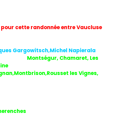
 pour cette randonnée entre Vaucluse
cques Gargowitsch,Michel Napierala
is ce sera
Montségur, Chamaret, Les
ine
où après 30 kms nous arrivons au
gnan,Montbrison,Rousset les Vignes,
ondition partira lui sur le 80kms,
iculté du jour avec des passages à 11%
ement cela sera fatal à Yves qui en
e la voiture de l’organisation qui le
cherenches
où nous prendrons du