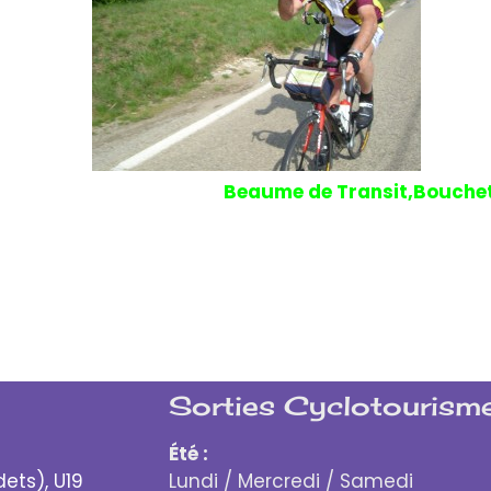
ès 75Kms.
Le reto
bert et Jean Jacques par
Beaume de Transit,Bouchet
 13H00 avec 100Kms au compteur à 25kms/h roulé 
Yves et Christian pour prendre une dernière collat
au parcours à travers forêts et vignes en Drôme mê
s de route.
Sorties Cyclotourisme
Été :
dets), U19
Lundi / Mercredi / Samedi