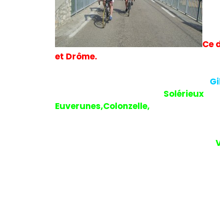
Ce 
et Drôme.
Il sera un peu plus de 8H00 lorsque
Gi
p
rennent la
direction de
Solérieux
acc
Euverunes,Colonzelle,
et à l’entrée de 
1er ravitaillement. Après une collati
puis direction vers Nyons où nous con
nous resterons donc 5 pour aller sur
et une descente dangereuse en mauvai
passant dans un trou cassera un rayon
ramènera à Bollène. Ce sera donc à 