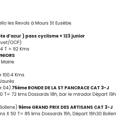
lo les Revols à Mours St Eusèbe.
e d’azur ) pass cyclisme + 123 junior
vet/OCP)
4 T = 92 Kms
UNIORS
 Mairie
e 100.4 Kms
 Jaurès
 04)
75ème RONDE DE LA ST PANCRACE CAT 3-J
40 T= 72 kms Dossards 18h, bar le mirador Départ 19h
Bollene)
9ème GRAND PRIX DES ARTISANS CAT 3-J
Kms X 50 T= 85 kms Dossards 15h, Départ 16h30 Bollen