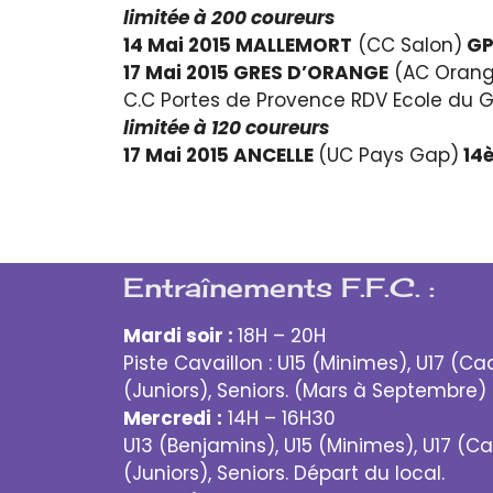
limitée à 200 coureurs
14 Mai 2015 MALLEMORT
(CC Salon)
GP
17 Mai 2015 GRES D’ORANGE
(AC Oran
C.C Portes de Provence RDV Ecole du G
limitée à 120 coureurs
17 Mai 2015 ANCELLE
(UC Pays Gap)
14è
Entraînements F.F.C. :
Mardi soir :
18H – 20H
Piste Cavaillon : U15 (Minimes), U17 (Ca
(Juniors), Seniors. (Mars à Septembre)
Mercredi
:
14H – 16H30
U13 (Benjamins), U15 (Minimes), U17 (Ca
(Juniors), Seniors. Départ du local.