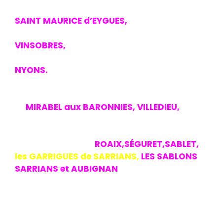
pour Robert, Yves ,Thierry et Michel ce sera
SAINT MAURICE d’EYGUES,
virage à Gauche
et la dure montée pour traverser
VINSOBRES,
puis de petites routes entre
vignes et oliviers pour arriver à l’entrée de
NYONS.
Virage à droite pour prendre une
petite route qui nous ramènera dans la
descente entre CHATEAUNEUF de BORDETTE
et
MIRABEL aux BARONNIES, VILLEDIEU,
2éme
ravito sous les magnifiques platanes de la
place des Cafés avec 69Kms parcourus. Le
retour se fera par
ROAIX,SÉGURET,SABLET,
les GARRIGUES de SARRIANS,
LES SABLONS
SARRIANS et AUBIGNAN
à 12H00 avec
104Kms au compteur,1200m de dénivelé+
en 4H20.Un parcours plein d’originalité qui
à ravi tout le monde, pot de clôture,remise
de coupes et nous rentrerons chez nous