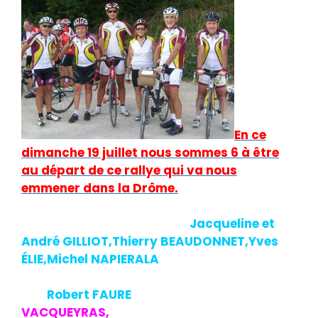
En ce
dimanche 19 juillet nous sommes 6 à être
au départ de ce rallye qui va nous
emmener dans la Drôme.
Inscription et café et voilà
Jacqueline et
André GILLIOT,Thierry BEAUDONNET,Yves
ÉLIE,Michel NAPIERALA
qui
enfourchent
leurs vélos précéder de quelques minutes
par
Robert FAURE
en direction de
VACQUEYRAS,