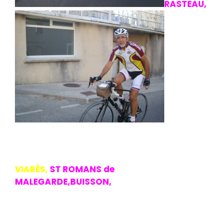
RASTEAU,
où nous
rattrapons
Robert,
séparation du groupe
entre le parcours moyen(70kms) et le
grand’103kms)
1ére difficulté le col de
VIARÈS,
ST ROMANS de
MALEGARDE,BUISSON,
1er ravito avec
27kms au compteur et où le groupe se
rassemble au complet pour la photo.
Réconfort pris chacun part sur son circuit,