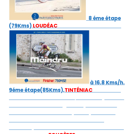
8 éme étape
(79Kms)
LOUDÉAC
782kms à17H00 en 5H23
à 16.8 Kms/h.
9éme étape(85Kms),
TINTÉNIAC
867 Kms à
22h09 en 5H09 à 16.7Kms/h mais déjà 51H38
au chrono.Donc malgré son problème de
cheville il décide d’essayer de passer sa
2éme nuit blanche car c’est la seule
solution pour faire mieux.Collation et 9éme