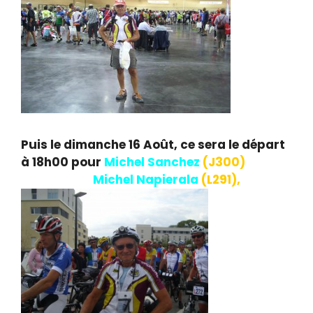
Puis le dimanche 16 Août, ce sera le départ
à 18h00 pour
Michel Sanchez
(J300)
et
18H30 pour
Michel Napierala
(L291),