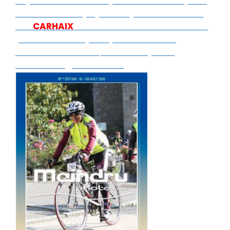
déjeuner et à 7H45 il partira de Brest pour
cette 7éme étape(85Kms)79 et un retour
sur
CARHAIX
703Kms à 11H37 en 3H52 mais
pour le chrono presque 10H se sont
écoulées à 17.1kms/h et la moyenne
descend régulièrement.