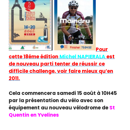
Pour
cette 18éme édition
Michel NAPIERALA
est
de nouveau parti tenter de réussir ce
difficile challenge, voir faire mieux qu’en
2011.
Cela commencera samedi 15 août à 10H45
par la présentation du vélo avec son
équipement au nouveau vélodrome de
St
Quentin en Yvelines
où il avait terminée son
Bordeaux Paris en 2014.