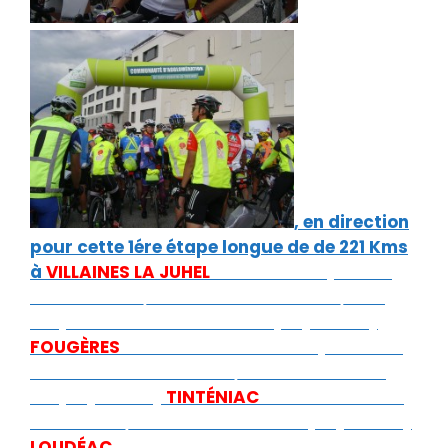
, en direction
pour cette 1ére étape longue de de 221 Kms
à
VILLAINES LA JUHEL
où Michel Napierala
arrivera le 17/08 à 3H12 à 25.40kms/h de
moyenne en 8H41. 2 éme étape (89Kms)
FOUGÈRES
310Kms à 7H42 et une première
nuit blanche à23.5Kms/h en 4H30. 3éme
étape (54kms)
TINTÉNIAC
364Kms à
10H41
à 22.5 Kms/h en 2H59. 4éme étape (85Kms)
LOUDÉAC
449Kms
à 15H13 à 21.6Kms en