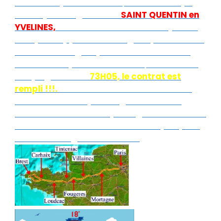
encore un peu à 16.6Kms/h. 13 éme étape
FINISH(65Kms),retour à
SAINT QUENTIN en
YVELINES,
1230 Kms et cette fois de jour et
où il peut apprécier la magnifique banlieue
Ouest de la région parisienne à 19H36 en
3H17 à la moyenne de 16.8Kms/h et dans le
temps global de
73H
05, le contrat est
rempli !!!.
La clôture se fera autour de la
collation offerte par l’organisation du
PARIS BREST PARIS et partagée avec Michel
Sanchez où des félicitations réciproques
furent échangées entre eux .