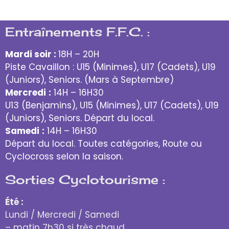
Entraînements F.F.C. :
Mardi soir :
18H – 20H
Piste Cavaillon : U15 (Minimes), U17 (Cadets), U19
(Juniors), Seniors. (Mars à Septembre)
Mercredi
:
14H – 16H30
U13 (Benjamins), U15 (Minimes), U17 (Cadets), U19
(Juniors), Seniors. Départ du local.
Samedi
:
14H – 16H30
Départ du local. Toutes catégories, Route ou
Cyclocross selon la saison.
Sorties Cyclotourisme :
Été :
Lundi / Mercredi / Samedi
– matin 7h30 si très chaud