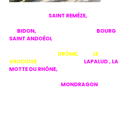
Virage à
droite la D4 et la longue remontée de 6Kms
pour arriver à
SAINT REMÈZE,
D201 à droite
puis ce sera la longue descente , le village
de
BIDON,
les bords du Rhône et
BOURG
SAINT ANDOÉOL
85Kms au compteur. Ils
traverseront le Rhône pour revenir dans un
1er temps dans la
DRÔME,
puis
LE
VAUCLUSE
avec les villages
LAPALUD , LA
MOTTE DU RHÔNE,
le passage du CANAL de
MONDRAGON et enfin le point de départ
devant le stade de
MONDRAGON
où ils
retrouvent Yves, 109Kms au
compteur,1350m de dénivelé+,4h30 de vélo
à 23.5Kms/h de moyenne roulée. Une belle
douceur dans les gorges , un mistral qui
nous à très peu gêné , mais qui nous a bien
soutenu sur les 20 derniers kilomètres dès