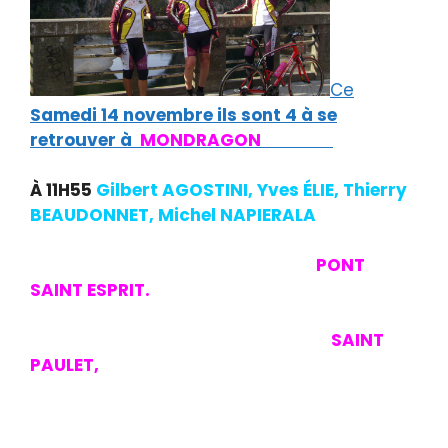
Ce
Samedi 14 novembre ils sont 4 à se
retrouver à
MONDRAGON
à 11H45.
À 11H55
Gilbert AGOSTINI, Yves ÉLIE, Thierry
BEAUDONNET, Michel NAPIERALA
traversent le Rhône,prennent la direction
du Gard et arrive après 8 kms à
PONT
SAINT ESPRIT.
D23 après le cimetière, Ch
Cavalier, Ch des mines, des Sables et ils
arrivent à la cave coopérative de
SAINT
PAULET,
à droite Ch de la plane,
malheureusement crevaison d’YVES qui en
réparant s’aperçoit du mauvais état de sa
jante et il décide après réparation de