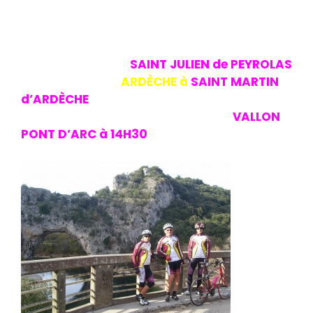
revenir seul au point de départ pour ne pas
pénaliser les autres de la randonnée. Ce
sera donc à 3 qu’ils continueront, passage
sous le village de
SAINT JULIEN de PEYROLAS
, ils traversent l’
ARDÈCHE à
SAINT MARTIN
d’ARDÈCHE
et les voilà partis pour les
35Kms des gorges pour atteindre
VALLON
PONT D’ARC à 14H30
et 55kms au
compteur.