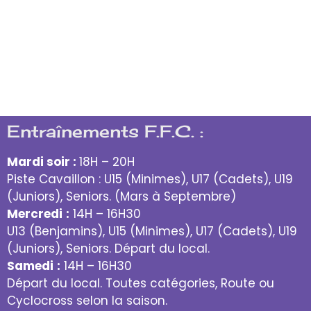
notre retour dans la Vaucluse,une belle
journée réussie malgré une saison bien
avancée.
Entraînements F.F.C. :
Mardi soir :
18H – 20H
Piste Cavaillon : U15 (Minimes), U17 (Cadets), U19
(Juniors), Seniors. (Mars à Septembre)
Mercredi
:
14H – 16H30
U13 (Benjamins), U15 (Minimes), U17 (Cadets), U19
(Juniors), Seniors. Départ du local.
Samedi
:
14H – 16H30
Départ du local. Toutes catégories, Route ou
Cyclocross selon la saison.