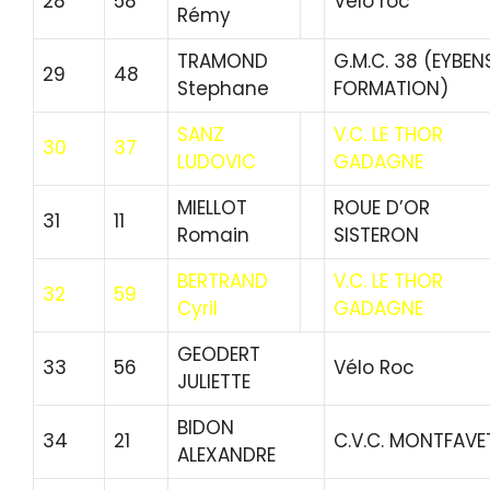
28
58
Vélo roc
Rémy
TRAMOND
G.M.C. 38 (EYBEN
29
48
Stephane
FORMATION)
SANZ
V.C. LE THOR
30
37
LUDOVIC
GADAGNE
MIELLOT
ROUE D’OR
31
11
Romain
SISTERON
BERTRAND
V.C. LE THOR
32
59
Cyril
GADAGNE
GEODERT
33
56
Vélo Roc
JULIETTE
BIDON
34
21
C.V.C. MONTFAVE
ALEXANDRE