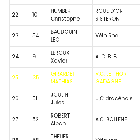
HUMBERT
ROUE D’OR
22
10
Christophe
SISTERON
BAUDOUIN
23
54
Vélo Roc
LEO
LEROUX
24
9
A. C. B. B.
Xavier
GIRARDET
V.C. LE THOR
25
35
MATHIAS
GADAGNE
JOULIN
26
51
U,C dracénois
Jules
ROBERT
27
52
A.C. BOLLENE
Alban
THELIER