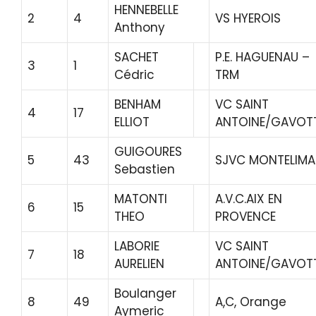
HENNEBELLE
2
4
VS HYEROIS
Anthony
SACHET
P.E. HAGUENAU –
3
1
Cédric
TRM
BENHAM
VC SAINT
4
17
ELLIOT
ANTOINE/GAVOT
GUIGOURES
5
43
SJVC MONTELIMA
Sebastien
MATONTI
A.V.C.AIX EN
6
15
THEO
PROVENCE
LABORIE
VC SAINT
7
18
AURELIEN
ANTOINE/GAVOT
Boulanger
8
49
A,C, Orange
Aymeric