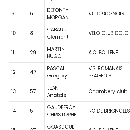
DEFONTY
9
6
VC DRACENOIS
MORGAN
CABAUD
10
8
VELO CLUB DOLOI
Clément
MARTIN
11
29
A.C. BOLLENE
HUGO
PASCAL
V.S. ROMANAIS
12
47
Gregory
PEAGEOIS
JEAN
13
57
Chambery club
Anatole
GAUDEFROY
14
5
RO DE BRIGNOLES
CHRISTOPHE
GOASDOUE