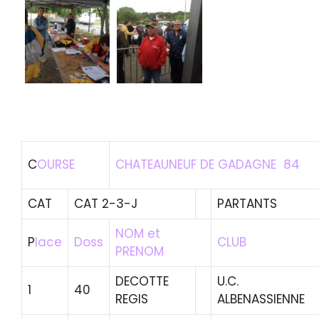
C
OURSE
CHATEAUNEUF DE GADAGNE 84
CAT
CAT 2-3-J
PARTANTS
NOM et
P
lace
Doss
CLUB
PRENOM
DECOTTE
U.C.
1
40
REGIS
ALBENASSIENNE