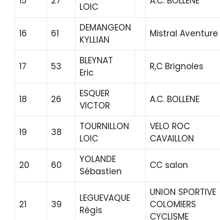
15
27
A.C. BOLLENE
LOIC
DEMANGEON
16
61
Mistral Aventure
KYLLIAN
BLEYNAT
17
53
R,C Brignoles
Eric
ESQUER
18
26
A.C. BOLLENE
VICTOR
TOURNILLON
VELO ROC
19
38
LOIC
CAVAILLON
YOLANDE
20
60
CC salon
Sébastien
UNION SPORTIVE
LEGUEVAQUE
21
39
COLOMIERS
Régis
CYCLISME