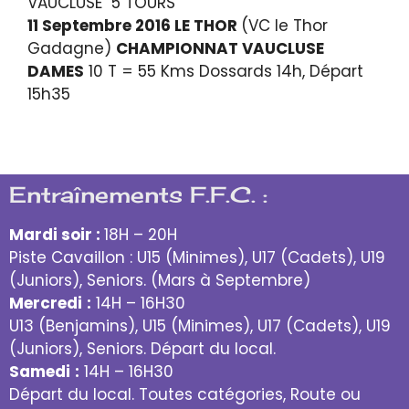
VAUCLUSE 5 TOURS
11 Septembre 2016 LE THOR
(VC le Thor
Gadagne)
CHAMPIONNAT VAUCLUSE
DAMES
10 T = 55 Kms Dossards 14h, Départ
15h35
Entraînements F.F.C. :
Mardi soir :
18H – 20H
Piste Cavaillon : U15 (Minimes), U17 (Cadets), U19
(Juniors), Seniors. (Mars à Septembre)
Mercredi
:
14H – 16H30
U13 (Benjamins), U15 (Minimes), U17 (Cadets), U19
(Juniors), Seniors. Départ du local.
Samedi
:
14H – 16H30
Départ du local. Toutes catégories, Route ou