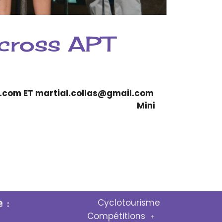
ross APT
l.com ET martial.collas@gmail.com
sien)
Mini
 :
Cyclotourisme
Compétitions