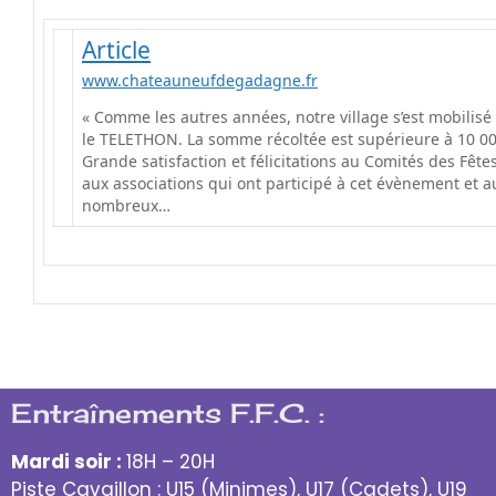
Article
www.chateauneufdegadagne.fr
« Comme les autres années, notre village s’est mobilisé
le TELETHON. La somme récoltée est supérieure à 10 00
Grande satisfaction et félicitations au Comités des Fêtes
aux associations qui ont participé à cet évènement et a
nombreux…
Entraînements F.F.C. :
Mardi soir :
18H – 20H
Piste Cavaillon : U15 (Minimes), U17 (Cadets), U19