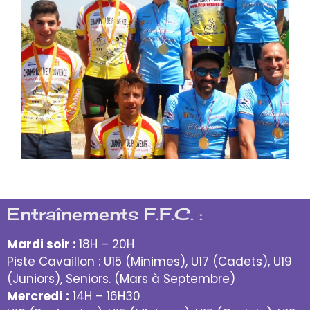
Entraînements F.F.C. :
Mardi soir :
18H – 20H
Piste Cavaillon : U15 (Minimes), U17 (Cadets), U19
(Juniors), Seniors. (Mars à Septembre)
Mercredi
:
14H – 16H30