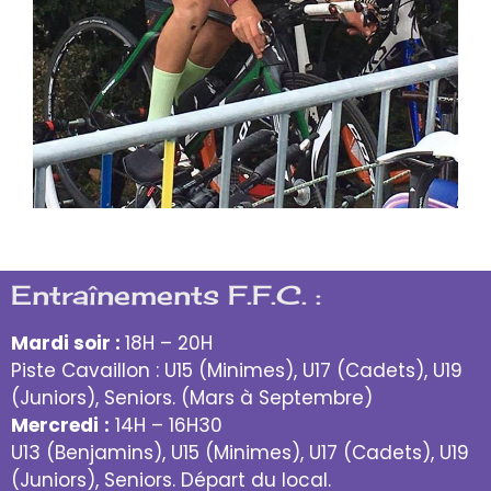
Entraînements F.F.C. :
Mardi soir :
18H – 20H
Piste Cavaillon : U15 (Minimes), U17 (Cadets), U19
(Juniors), Seniors. (Mars à Septembre)
Mercredi
:
14H – 16H30
U13 (Benjamins), U15 (Minimes), U17 (Cadets), U19
(Juniors), Seniors. Départ du local.