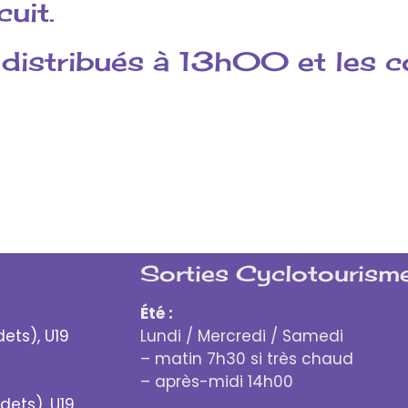
cuit.
distribués à 13h00 et les c
Sorties Cyclotourisme
Été :
dets), U19
Lundi / Mercredi / Samedi
– matin 7h30 si très chaud
– après-midi 14h00
dets), U19