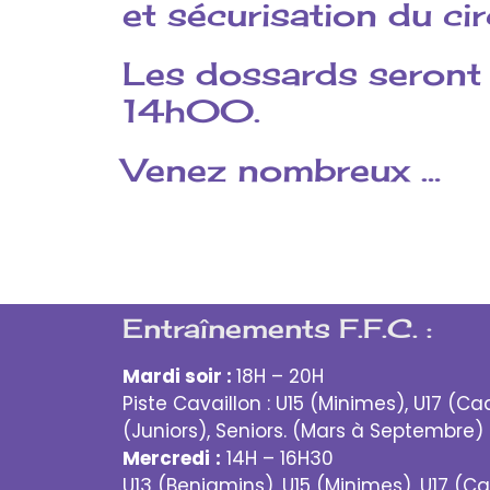
et sécurisation du cir
Les dossards seront 
14h00.
Venez nombreux …
Entraînements F.F.C. :
Mardi soir :
18H – 20H
Piste Cavaillon : U15 (Minimes), U17 (Ca
(Juniors), Seniors. (Mars à Septembre)
Mercredi
:
14H – 16H30
U13 (Benjamins), U15 (Minimes), U17 (Ca