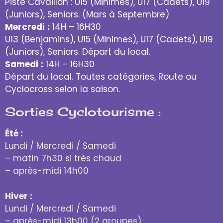
Piste Cavaillon : U15 (Minimes), U17 (Cadets), U19
(Juniors), Seniors. (Mars à Septembre)
Mercredi
:
14H – 16H30
U13 (Benjamins), U15 (Minimes), U17 (Cadets), U19
(Juniors), Seniors. Départ du local.
Samedi
:
14H – 16H30
Départ du local. Toutes catégories, Route ou
Cyclocross selon la saison.
Sorties Cyclotourisme :
Été :
Lundi / Mercredi / Samedi
– matin 7h30 si très chaud
– après-midi 14h00
Hiver :
Lundi / Mercredi / Samedi
– après-midi 13h00 (2 groupes)