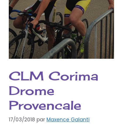
CLM Corima
Drome
Provencale
17/03/2018
par
Maxence Galanti