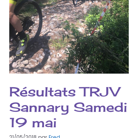
Résultats TRJV
Sannary Samedi
19 mai
21/05/2018
par
Fred