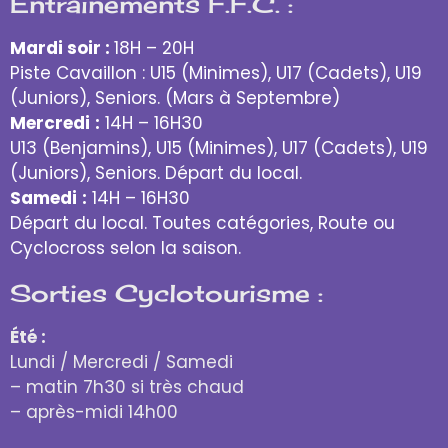
Entraînements F.F.C. :
Mardi soir :
18H – 20H
Piste Cavaillon : U15 (Minimes), U17 (Cadets), U19
(Juniors), Seniors. (Mars à Septembre)
Mercredi
:
14H – 16H30
U13 (Benjamins), U15 (Minimes), U17 (Cadets), U19
(Juniors), Seniors. Départ du local.
Samedi
:
14H – 16H30
Départ du local. Toutes catégories, Route ou
Cyclocross selon la saison.
Sorties Cyclotourisme :
Été :
Lundi / Mercredi / Samedi
– matin 7h30 si très chaud
– après-midi 14h00