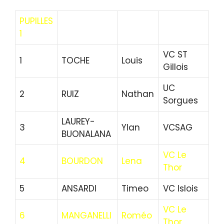
PUPILLES
1
VC ST
1
TOCHE
Louis
Gillois
UC
2
RUIZ
Nathan
Sorgues
LAUREY-
3
Ylan
VCSAG
BUONALANA
VC Le
4
BOURDON
Lena
Thor
5
ANSARDI
Timeo
VC Islois
VC Le
6
MANGANELLI
Roméo
Thor