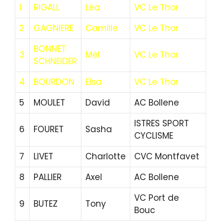
1
RIGALL
Léa
VC Le Thor
2
GAGNIERE
Camille
VC Le Thor
BONNET
3
Mël
VC Le Thor
SCHNEIDER
4
BOURDON
Elsa
VC Le Thor
5
MOULET
David
AC Bollene
ISTRES SPORT
6
FOURET
Sasha
CYCLISME
7
LIVET
Charlotte
CVC Montfavet
8
PALLIER
Axel
AC Bollene
VC Port de
9
BUTEZ
Tony
Bouc