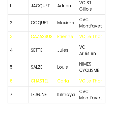
VC ST
1
JACQUET
Adrien
Gillois
CVC
2
COQUET
Maxime
Montfavet
3
CAZASSUS
Etienne
VC Le Thor
VC
4
SETTE
Jules
Arlésien
NIMES
5
SALZE
Louis
CYCLISME
6
CHASTEL
Carla
VC Le Thor
CVC
7
LEJEUNE
Kilmaya
Montfavet