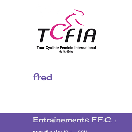
fred
Entraînements F.F.C. :