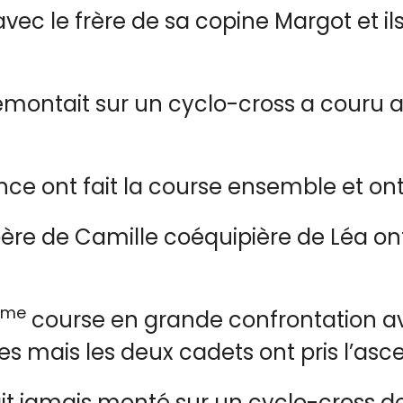
vec le frère de sa copine Margot et il
emontait sur un cyclo-cross a couru av
xence ont fait la course ensemble et ont
père de Camille coéquipière de Léa on
ème
course en grande confrontation avec
es mais les deux cadets ont pris l’asce
tait jamais monté sur un cyclo-cross d