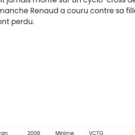
anche Renaud a couru contre sa fill
ont perdu.
van
2006
Minime
VCTG