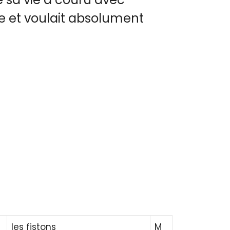
e et voulait absolument
les fistons
M