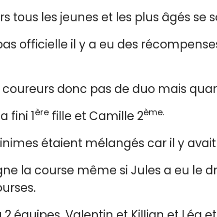
tous les jeunes et les plus âgés se s
as officielle il y a eu des récompense
ue 4 coureurs donc pas de duo mais q
ère
ème.
 fini 1
fille et Camille 2
minimes étaient mélangés car il y ava
gne la course même si Jules a eu le d
ourses.
 équipes, Valentin et Killian et Léa e