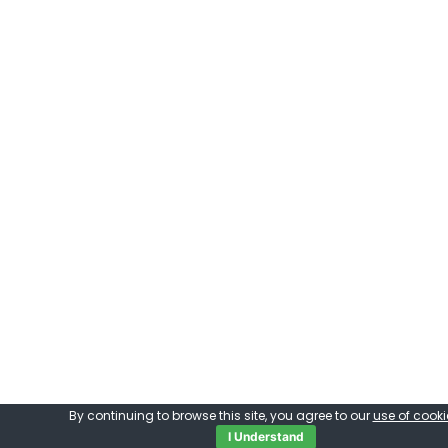
By continuing to browse this site, you agree to our
use of cooki
I Understand