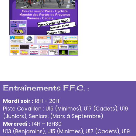
Entraînements F.F.C. :
Mardi soir :
18H – 20H
Piste Cavaillon : U15 (Minimes), U17 (Cadets), U19
(Juniors), Seniors. (Mars à Septembre)
Mercredi
:
14H – 16H30
U13 (Benjamins), U15 (Minimes), U17 (Cadets), U19