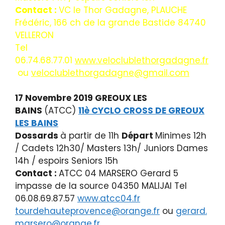
Contact :
VC le Thor Gadagne, PLAUCHE
Frédéric, 166 ch de la grande Bastide 84740
VELLERON
Tel
06.74.68.77.01
www.veloclublethorgadagne.fr
ou
veloclublethorgadagne@gmail.com
17 Novembre 2019 GREOUX LES
BAINS
(ATCC)
11è CYCLO CROSS DE GREOUX
LES BAINS
Dossards
à partir de 11h
Départ
Minimes 12h
/ Cadets 12h30/ Masters 13h/ Juniors Dames
14h / espoirs Seniors 15h
Contact :
ATCC 04 MARSERO Gerard 5
impasse de la source 04350 MALIJAI Tel
06.08.69.87.57
www.atcc04.fr
tourdehauteprovence@orange.fr
ou
gerard.
marsero@orange.fr