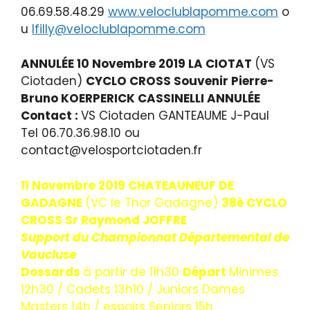
06.69.58.48.29
www.veloclublapomme.com
o
u
lfilly@veloclublapomme.com
ANNULÉE
10 Novembre 2019 LA CIOTAT
(VS
Ciotaden)
CYCLO CROSS Souvenir Pierre-
Bruno KOERPERICK CASSINELLI
ANNULÉE
Contact :
VS Ciotaden GANTEAUME J-Paul
Tel 06.70.36.98.10 ou
contact@velosportciotaden.fr
11 Novembre 2019 CHATEAUNEUF DE
GADAGNE
(VC le Thor Gadagne)
38è CYCLO
CROSS Sr Raymond JOFFRE
Support du Championnat Départemental de
Vaucluse
Dossards
à partir de 11h30
Départ
Minimes
12h30 / Cadets 13h10 / Juniors Dames
Masters 14h / espoirs Seniors 15h