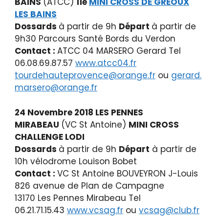
BAINS
(ATCC)
11è
MINI CROSS DE GREOUX
LES BAINS
Dossards
à partir de 9h
Départ
à partir de
9h30 Parcours Santé Bords du Verdon
Contact :
ATCC 04 MARSERO Gerard Tel
06.08.69.87.57
www.atcc04.fr
tourdehauteprovence@orange.fr
ou
gerard.
marsero@orange.fr
24 Novembre 2018 LES PENNES
MIRABEAU
(VC St Antoine)
MINI
CROSS
CHALLENGE LODI
Dossards
à partir de 9h
Départ
à partir de
10h vélodrome Louison Bobet
Contact :
VC St Antoine BOUVEYRON J-Louis
826 avenue de Plan de Campagne
13170 Les Pennes Mirabeau Tel
06.21.71.15.43
www.vcsag.fr
ou
vcsag@club.fr