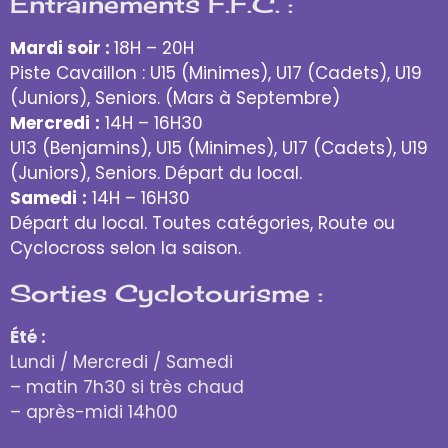
Entraînements F.F.C. :
Mardi soir :
18H – 20H
Piste Cavaillon : U15 (Minimes), U17 (Cadets), U19
(Juniors), Seniors. (Mars à Septembre)
Mercredi
:
14H – 16H30
U13 (Benjamins), U15 (Minimes), U17 (Cadets), U19
(Juniors), Seniors. Départ du local.
Samedi
:
14H – 16H30
Départ du local. Toutes catégories, Route ou
Cyclocross selon la saison.
Sorties Cyclotourisme :
Été :
Lundi / Mercredi / Samedi
– matin 7h30 si très chaud
– après-midi 14h00