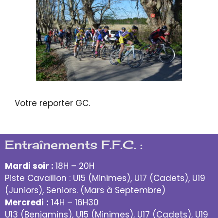
Votre reporter GC.
Entraînements F.F.C. :
Mardi soir :
18H – 20H
Piste Cavaillon : U15 (Minimes), U17 (Cadets), U19
(Juniors), Seniors. (Mars à Septembre)
Mercredi
:
14H – 16H30
U13 (Benjamins), U15 (Minimes), U17 (Cadets), U19