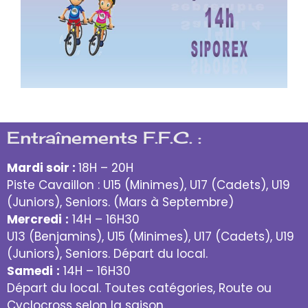
Entraînements F.F.C. :
Mardi soir :
18H – 20H
Piste Cavaillon : U15 (Minimes), U17 (Cadets), U19
(Juniors), Seniors. (Mars à Septembre)
Mercredi
:
14H – 16H30
U13 (Benjamins), U15 (Minimes), U17 (Cadets), U19
(Juniors), Seniors. Départ du local.
Samedi
:
14H – 16H30
Départ du local. Toutes catégories, Route ou
Cyclocross selon la saison.