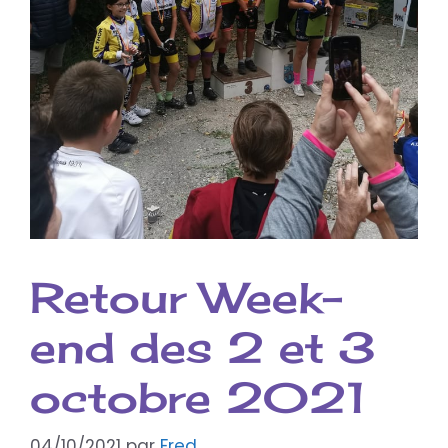
Retour Week-
end des 2 et 3
octobre 2021
04/10/2021
par
Fred