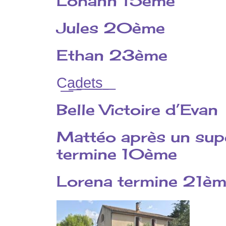
Lohann 15ème
Jules 20ème
Ethan 23ème
C͟a͟d͟e͟t͟s͟ ͟
Belle Victoire d’Evan
Mattéo après un supe
termine 10ème
Lorena termine 21èm