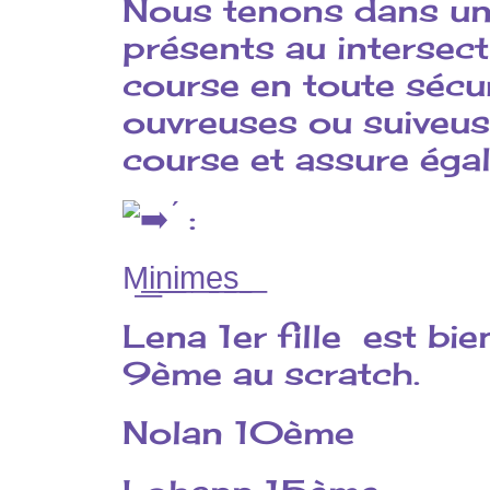
Nous tenons dans un
présents au intersect
course en toute sécu
ouvreuses ou suiveuse
course et assure éga
́ :
M͟i͟n͟i͟m͟e͟s͟ ͟
Lena 1er fille
est bien
9ème au scratch.
Nolan 10ème