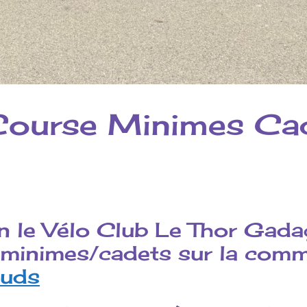
Course Minimes Cad
n le Vélo Club Le Thor Gad
e minimes/cadets sur la comm
luds