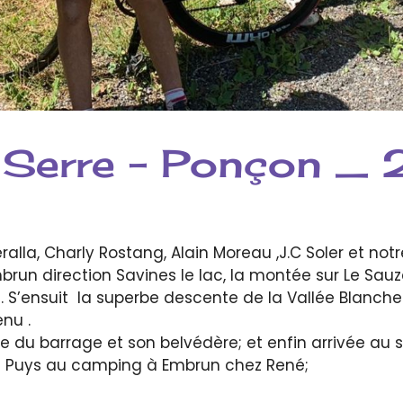
e Serre – Ponçon 
eralla, Charly Rostang, Alain Moreau ,J.C Soler et 
mbrun direction Savines le lac, la montée sur Le Sau
. S’ensuit la superbe descente de la Vallée Blanc
nu .
tée du barrage et son belvédère; et enfin arrivée a
es Puys au camping à Embrun chez René;