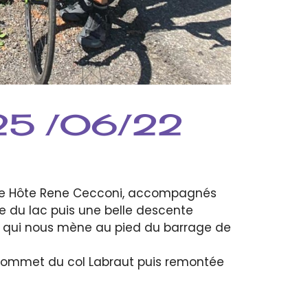
_ 25 /06/22
notre Hôte Rene Cecconi, accompagnés
ze du lac puis une belle descente
he qui nous mène au pied du barrage de
u sommet du col Labraut puis remontée