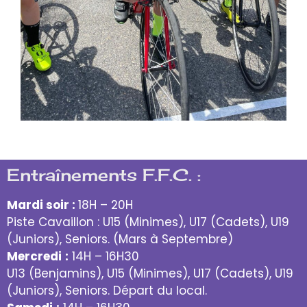
Entraînements F.F.C. :
Mardi soir :
18H – 20H
Piste Cavaillon : U15 (Minimes), U17 (Cadets), U19
(Juniors), Seniors. (Mars à Septembre)
Mercredi
:
14H – 16H30
U13 (Benjamins), U15 (Minimes), U17 (Cadets), U19
(Juniors), Seniors. Départ du local.