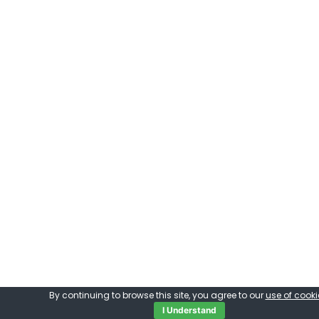
By continuing to browse this site, you agree to our
use of cooki
I Understand