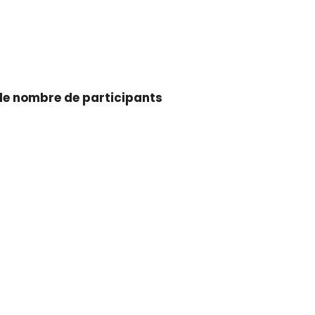
ents)
e de participants
rs)