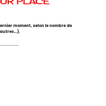
SUR PLACE
ernier moment, selon le nombre de
 autres…).
NTS
ments)
ments)
 -4 classements)