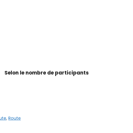
rs)
ours)
rs)
bre de participants
ute
,
Route