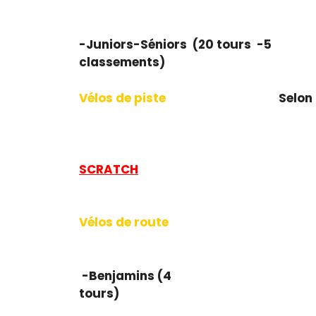
-Juniors-Séniors (20 tours -5
classem
Vélos de piste
Selon le nombr
SCRATCH
Vélos de route
-Benjamins (4
tou