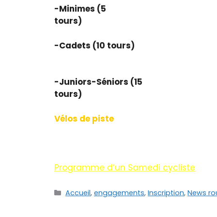
-Minimes (5
tou
-Cadets (10 t
-Juniors-Séniors (15
tou
Vélos de piste
Selon le nom
Programme d’un Samedi cycliste
Accueil
,
engagements
,
Inscription
,
News ro